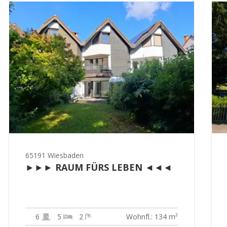
65191 Wiesbaden
►►► RAUM FÜRS LEBEN ◄◄◄
6
5
2
Wohnfl.: 134 m²