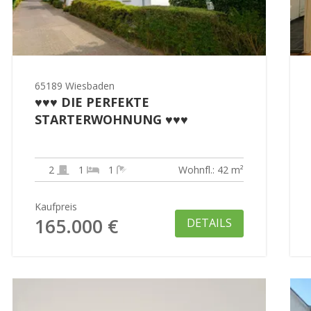
65189 Wiesbaden
♥♥♥ DIE PERFEKTE
STARTERWOHNUNG ♥♥♥
2
1
1
Wohnfl.: 42 m²
Kaufpreis
165.000 €
DETAILS