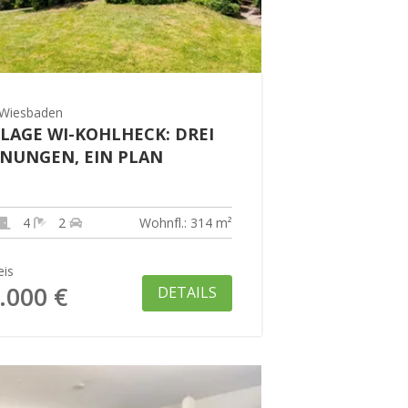
Wiesbaden
LAGE WI-KOHLHECK: DREI
NUNGEN, EIN PLAN
4
2
Wohnfl.: 314 m²
eis
.000 €
DETAILS