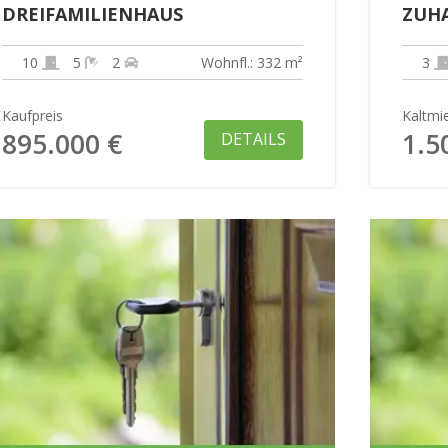
DREIFAMILIENHAUS
ZUHA
20 M²
10
5
2
Wohnfl.: 332 m²
3
Kaufpreis
Kaltmi
895.000 €
1.5
DETAILS