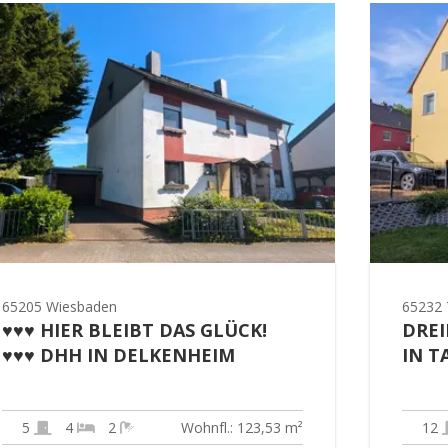
65205 Wiesbaden
65232 
♥♥♥ HIER BLEIBT DAS GLÜCK!
DREI
♥♥♥ DHH IN DELKENHEIM
IN T
5
4
2
Wohnfl.: 123,53 m²
12