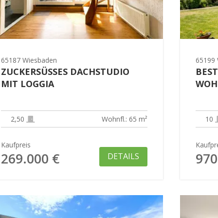
65187 Wiesbaden
65199 
ZUCKERSÜSSES DACHSTUDIO
BEST
MIT LOGGIA
WOH
2,50
Wohnfl.: 65 m²
10
Kaufpreis
Kaufpr
269.000 €
970
DETAILS