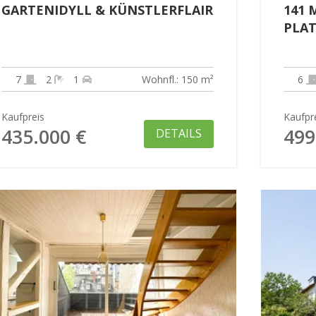
GARTENIDYLL & KÜNSTLERFLAIR
141 
PLAT
7
2
1
Wohnfl.: 150 m²
6
Kaufpreis
Kaufpr
435.000 €
499
DETAILS