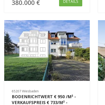
380.000 €
DETAILS
65207 Wiesbaden
BODENRICHTWERT € 950 /M² -
VERKAUFSPREIS € 733/M² -