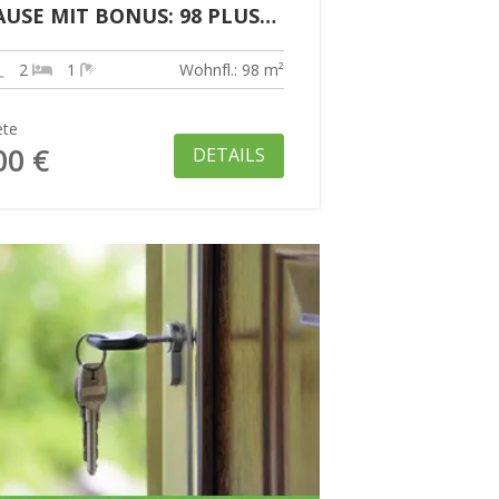
USE MIT BONUS: 98 PLUS
!
2
1
Wohnfl.: 98 m²
ete
00 €
DETAILS