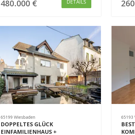
480.000 €
260
DETAILS
65199 Wiesbaden
65193 
DOPPELTES GLÜCK
BEST
EINFAMILIENHAUS +
KOMP