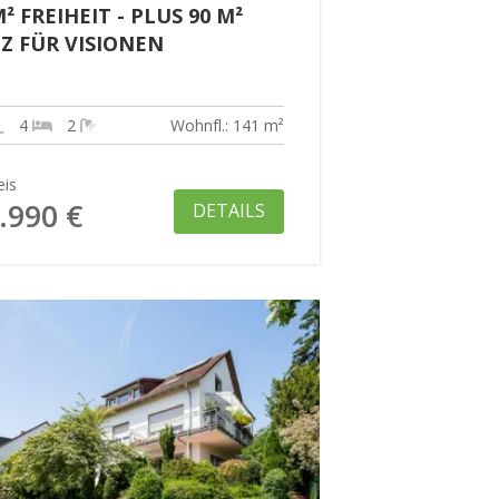
M² FREIHEIT - PLUS 90 M²
Z FÜR VISIONEN
4
2
Wohnfl.: 141 m²
eis
.990 €
DETAILS