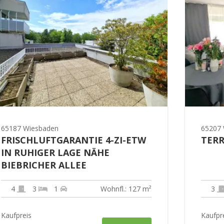
65187 Wiesbaden
65207 
FRISCHLUFTGARANTIE 4-ZI-ETW
TERR
IN RUHIGER LAGE NÄHE
BIEBRICHER ALLEE
4
3
1
Wohnfl.: 127 m²
3
Kaufpreis
Kaufpr