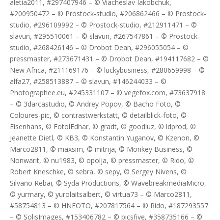
aletia2011, #297407946 – © Viacheslav Iakobchuk,
#200950472 – © Prostock-studio, #206862466 – © Prostock-
studio, #296109992 – © Prostock-studio, #212911471 – ©
slavun, #295510061 – © slavun, #267547861 – © Prostock-
studio, #268426146 – © Drobot Dean, #296055054 – ©
pressmaster, #273671431 – © Drobot Dean, #194117682 – ©
New Africa, #211169176 – © luckybusiness, #280659998 – ©
alfa27, #258513887 – © slavun, #146244033 – ©
Photographee.eu, #245331107 – © vegefox.com, #73637918
– © 3darcastudio, © Andrey Popov, © Bacho Foto, ©
Coloures-pic, © contrastwerkstatt, © detailblick-foto, ©
Eisenhans, © FotolEdhar, © gradt, © goodluz, © ldprod, ©
Jeanette Dietl, © KB3, © Konstantin Yuganov, © Kzenon, ©
Marco2811, © maxsim, © mitrija, © Monkey Business, ©
Nonwarit, © nu1983, © opolja, © pressmaster, © Rido, ©
Robert Kneschke, © sebra, © sepy, © Sergey Nivens, ©
Silvano Rebai, © Syda Productions, © WavebreakmediaMicro,
© yurmary, © yurolaitsalbert, © virtua73 – © Marco2811,
#58754813 – © HNFOTO, #207817564 – © Rido, #187293557
– © SolisImages, #153406782 – © picsfive, #358735166 – ©