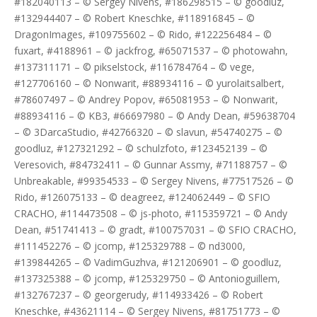
#182040113 – © Sergey Nivens, #186298515 – © goodluz,
#132944407 – © Robert Kneschke, #118916845 – ©
DragonImages, #109755602 – © Rido, #122256484 – ©
fuxart, #4188961 – © jackfrog, #65071537 – © photowahn,
#137311171 – © pikselstock, #116784764 – © vege,
#127706160 – © Nonwarit, #88934116 – © yurolaitsalbert,
#78607497 – © Andrey Popov, #65081953 – © Nonwarit,
#88934116 – © KB3, #66697980 – © Andy Dean, #59638704
– © 3DarcaStudio, #42766320 – © slavun, #54740275 – ©
goodluz, #127321292 – © schulzfoto, #123452139 – ©
Veresovich, #84732411 – © Gunnar Assmy, #71188757 – ©
Unbreakable, #99354533 – © Sergey Nivens, #77517526 – ©
Rido, #126075133 – © deagreez, #124062449 – © SFIO
CRACHO, #114473508 – © js-photo, #115359721 – © Andy
Dean, #51741413 – © gradt, #100757031 – © SFIO CRACHO,
#111452276 – © jcomp, #125329788 – © nd3000,
#139844265 – © VadimGuzhva, #121206901 – © goodluz,
#137325388 – © jcomp, #125329750 – © Antonioguillem,
#132767237 – © georgerudy, #114933426 – © Robert
Kneschke, #43621114 – © Sergey Nivens, #81751773 – ©