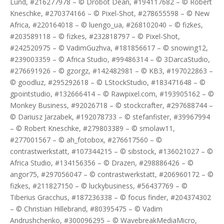
Lund, #216277978 – © Drobot Dean, #194117682 – © Robert
Kneschke, #270374166 – © Pixel-Shot, #278655598 – © New
Africa, #220164018 – © luengo_ua, #268102040 – © fizkes,
#203589118 – © fizkes, #232818797 – © Pixel-Shot,
#242520975 – © VadimGuzhva, #181856617 – © snowing12,
#239003359 – © Africa Studio, #99486314 – © 3DarcaStudio,
#276691926 – © gzorgz, #142482981 – © KB3, #197022863 –
© goodluz, #295292618 – © LStockStudio, #183471648 – ©
gpointstudio, #132666414 – © Rawpixel.com, #193905162 – ©
Monkey Business, #92026718 – © stockcrafter, #297688744 –
© Dariusz Jarzabek, #192078733 – © stefanfister, #39967994
– © Robert Kneschke, #279803389 – © smolaw11,
#277001567 – © ah_fotobox, #276617560 – ©
contrastwerkstatt, #107344215 – © sibstock, #136021027 – ©
Africa Studio, #134156356 – © Drazen, #298886426 – ©
angor75, #297056047 – © contrastwerkstatt, #206960172 – ©
fizkes, #211827150 – © luckybusiness, #56437769 – ©
Tiberius Gracchus, #187236338 – © focus finder, #204374302
– © Christian Hillebrand, #80395475 – © Vadim
Andrushchenko, #300096295 – © WavebreakMediaMicro,