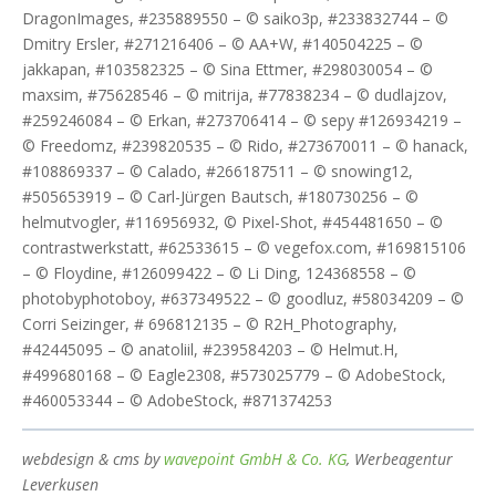
DragonImages, #235889550 – © saiko3p, #233832744 – ©
Dmitry Ersler, #271216406 – © AA+W, #140504225 – ©
jakkapan, #103582325 – © Sina Ettmer, #298030054 – ©
maxsim, #75628546 – © mitrija, #77838234 – © dudlajzov,
#259246084 – © Erkan, #273706414 – © sepy #126934219 –
© Freedomz, #239820535 – © Rido, #273670011 – © hanack,
#108869337 – © Calado, #266187511 – © snowing12,
#505653919 – © Carl-Jürgen Bautsch, #180730256 – ©
helmutvogler, #116956932, © Pixel-Shot, #454481650 – ©
contrastwerkstatt, #62533615 – © vegefox.com, #169815106
– © Floydine, #126099422 – © Li Ding, 124368558 – ©
photobyphotoboy, #637349522 – © goodluz, #58034209 – ©
Corri Seizinger, # 696812135 – © R2H_Photography,
#42445095 – © anatoliil, #239584203 – © Helmut.H,
#499680168 – © Eagle2308, #573025779 – © AdobeStock,
#460053344 – © AdobeStock, #871374253
webdesign & cms by
wavepoint GmbH & Co. KG
, Werbeagentur
Leverkusen