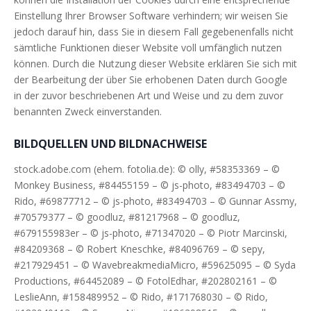
Einstellung Ihrer Browser Software verhindern; wir weisen Sie
jedoch darauf hin, dass Sie in diesem Fall gegebenenfalls nicht
sämtliche Funktionen dieser Website voll umfänglich nutzen
können. Durch die Nutzung dieser Website erklären Sie sich mit
der Bearbeitung der über Sie erhobenen Daten durch Google
in der zuvor beschriebenen Art und Weise und zu dem zuvor
benannten Zweck einverstanden.
BILDQUELLEN UND BILDNACHWEISE
stock.adobe.com (ehem. fotolia.de): © olly, #58353369 – ©
Monkey Business, #84455159 – © js-photo, #83494703 – ©
Rido, #69877712 – © js-photo, #83494703 – © Gunnar Assmy,
#70579377 – © goodluz, #81217968 – © goodluz,
#679155983er – © js-photo, #71347020 – © Piotr Marcinski,
#84209368 – © Robert Kneschke, #84096769 – © sepy,
#217929451 – © WavebreakmediaMicro, #59625095 – © Syda
Productions, #64452089 – © FotolEdhar, #202802161 – ©
LeslieAnn, #158489952 – © Rido, #171768030 – © Rido,