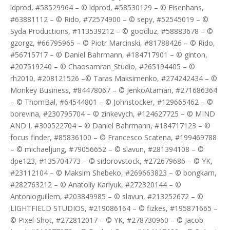
ldprod, #58529964 – © ldprod, #58530129 – © Eisenhans,
#63881112 – © Rido, #72574900 – © sepy, #52545019 – ©
Syda Productions, #113539212 – © goodluz, #58883678 – ©
gzorgz, #66795965 – © Piotr Marcinski, #81788426 – © Rido,
#56715717 – © Daniel Bahrmann, #184717901 – © ginton,
#207519240 – © Chaosamran_Studio, #265194405 – ©
rh2010, #208121526 –© Taras Maksimenko, #274242434 – ©
Monkey Business, #84478067 – © JenkoAtaman, #271686364
– © ThomBal, #64544801 – © Johnstocker, #129665462 – ©
borevina, #230795704 – © zinkevych, #124627725 – © MIND
AND I, #300522704 – © Daniel Bahrmann, #184717123 – ©
focus finder, #85836100 – © Francesco Scatena, #199469788
– © michaeljung, #79056652 – © slavun, #281394108 – ©
dpe123, #135704773 – © sidorovstock, #272679686 – © YK,
#23112104 – © Maksim Shebeko, #269663823 – © bongkarn,
#282763212 – © Anatoliy Karlyuk, #272320144 – ©
Antonioguillem, #203849985 – © slavun, #213252672 – ©
LIGHTFIELD STUDIOS, #219086164 – © fizkes, #195871665 –
© Pixel-Shot, #272812017 – © YK, #278730960 – © Jacob