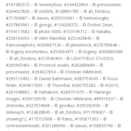
#101982572 – © Seventyfour, #244422894 – © pressmaster,
#294027820 – © nd3000, #128891785 – © ah_fotobox,
#71709687 – © slavun, #295510061 – © helmutvogler,
#237863961 – © gzorgz, #134208372 – © Drobot Dean,
#194117682 – © photo 5000, #153149712 – © Natallia,
#258104353 – © Wilm Ihlenfeld, #252429845 – ©
franconiaphoto, #300667120 – © pikselstock, #270790848 –
© Evgeny Korshenkov, #254594471 – © Evgeny, #300869388
– © ah_fotobox, #213540404 – © LIGHTFIELD STUDIOS,
#265905483 – © Prostock-studio, #282680689 – ©
pressmaster, #294027654 – © Christian Hillebrand,
#295113492 – © Daniel Bahrmann, #283753043 – © focus
finder, #264617005 – © ThomBal, #200755282 – © rh2010,
#261048802 – © Nattakorn, #268751075 – © Flamingo
Images, #299130078 – © Christian Hillebrand, #89910337 – ©
2mmedia, #227074608 – © goodluz, #295292930 – ©
zinkevych, #124628849 – © ah_fotobox, #71709687 – ©
snowing12, #173727008 – © fizkes, #195871303 – ©
contrastwerkstatt, #201266090 – © slavun, #158835740 – ©