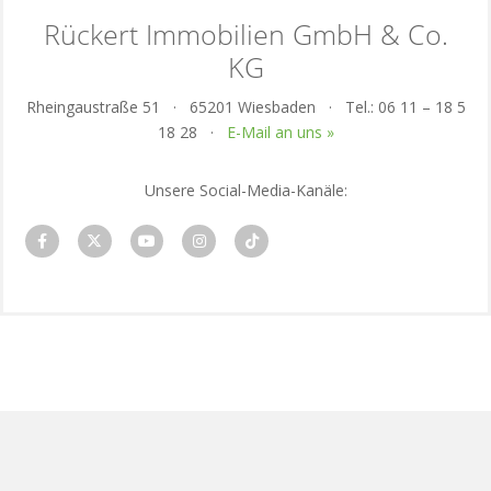
Rückert Immobilien GmbH & Co.
KG
Rheingaustraße 51 · 65201 Wiesbaden · Tel.: 06 11 – 18 5
18 28 ·
E-Mail an uns »
Unsere Social-Media-Kanäle:
Datenschutz
Impressum
Vertrag widerrufen
KI-
Nutzung
Cookie-Verwaltung