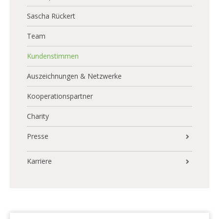
Sascha Rückert
Team
Kundenstimmen
Auszeichnungen & Netzwerke
Kooperationspartner
Charity
Presse
Pressemeldungen
Karriere
Pressedownloads
Immobilienmakler / – verkäufer
(m/w/d)