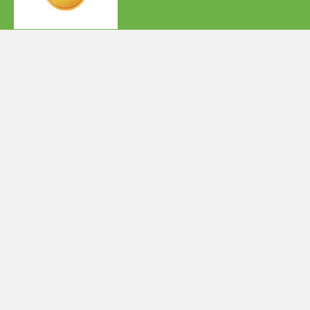
MÖCHTEN SIE SICH IHREN
IMMOBILIENWUNSCH
ERFÜLLEN?
Kaufen und Mieten: Wir finden die passende Immobilie für Sie
in Hochheim am Main!