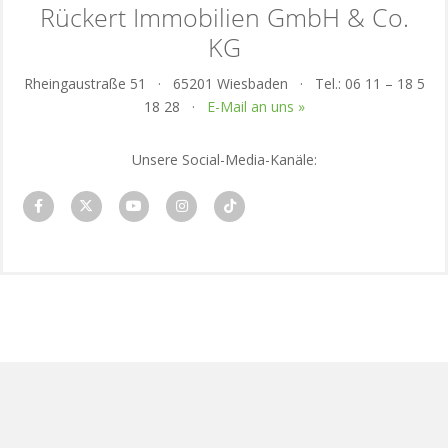
Rückert Immobilien GmbH & Co.
KG
Rheingaustraße 51 · 65201 Wiesbaden · Tel.: 06 11 – 18 5
18 28 ·
E-Mail an uns »
Unsere Social-Media-Kanäle:
Datenschutz
Impressum
Vertrag widerrufen
KI-
Nutzung
Cookie-Verwaltung