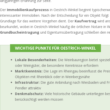
langjährigen Erfahrung zur Seite.
Der
Immobilienkaufprozess
in Oestrich-Winkel beginnt typischerw
interessanter Immobilien. Nach der Entscheidung für ein Objekt folgt
Grundlage für das weitere Vorgehen dient. Der
Kaufvertrag
wird ans
beurkundet, wobei in Oestrich-Winkel häufig die örtlichen Notare in 
Grundbucheintragung
und Eigentumsübertragung schließen den rec
WICHTIGE PUNKTE FÜR OESTRICH-WINKEL
Lokale Besonderheiten:
Die Weinbauregion bietet spezie
oder Weingüter, die besondere Kenntnisse erfordern
Marktkenntnis:
Die Lage im Rheingau beeinflusst die Prei
Objekten mit Rheinblick oder in Weinbergsnähe
Infrastruktur:
Die gute Anbindung nach Wiesbaden und Fra
Pendler attraktiv
Denkmalschutz:
Viele historische Gebäude unterliegen be
berücksichtigt werden müssen