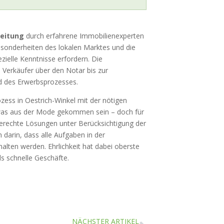
leitung
durch erfahrene Immobilienexperten
Besonderheiten des lokalen Marktes und die
ielle Kenntnisse erfordern. Die
m Verkäufer über den Notar bis zur
d des Erwerbsprozesses.
zess in Oestrich-Winkel mit der nötigen
twas aus der Mode gekommen sein – doch für
 gerechte Lösungen unter Berücksichtigung der
h darin, dass alle Aufgaben in der
alten werden. Ehrlichkeit hat dabei oberste
als schnelle Geschäfte.
NÄCHSTER ARTIKEL