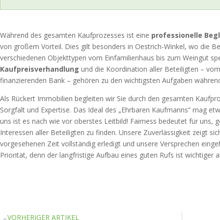
Während des gesamten Kaufprozesses ist eine
professionelle Beg
von großem Vorteil. Dies gilt besonders in Oestrich-Winkel, wo die 
verschiedenen Objekttypen vom Einfamilienhaus bis zum Weingut spez
Kaufpreisverhandlung
und die Koordination aller Beteiligten – vo
finanzierenden Bank – gehören zu den wichtigsten Aufgaben währen
Als Rückert Immobilien begleiten wir Sie durch den gesamten Kaufpro
Sorgfalt und Expertise. Das Ideal des „Ehrbaren Kaufmanns“ mag e
uns ist es nach wie vor oberstes Leitbild! Fairness bedeutet für uns,
Interessen aller Beteiligten zu finden. Unsere Zuverlässigkeit zeigt sic
vorgesehenen Zeit vollständig erledigt und unsere Versprechen eingeh
Priorität, denn der langfristige Aufbau eines guten Rufs ist wichtiger 
VORHERIGER ARTIKEL