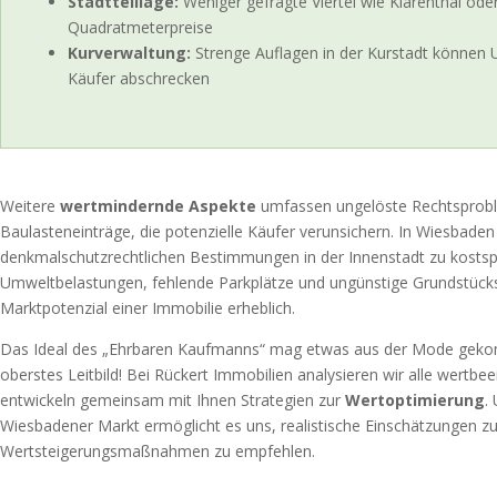
Stadtteillage:
Weniger gefragte Viertel wie Klarenthal ode
Quadratmeterpreise
Kurverwaltung:
Strenge Auflagen in der Kurstadt können
Käufer abschrecken
Weitere
wertmindernde Aspekte
umfassen ungelöste Rechtsprob
Baulasteneinträge, die potenzielle Käufer verunsichern. In Wiesbade
denkmalschutzrechtlichen Bestimmungen in der Innenstadt zu kostspi
Umweltbelastungen, fehlende Parkplätze und ungünstige Grundstücks
Marktpotenzial einer Immobilie erheblich.
Das Ideal des „Ehrbaren Kaufmanns“ mag etwas aus der Mode gekomm
oberstes Leitbild! Bei Rückert Immobilien analysieren wir alle wertb
entwickeln gemeinsam mit Ihnen Strategien zur
Wertoptimierung
.
Wiesbadener Markt ermöglicht es uns, realistische Einschätzungen 
Wertsteigerungsmaßnahmen zu empfehlen.