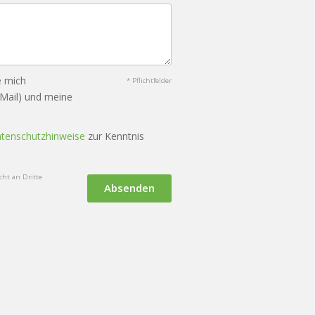
e mich
* Pflichtfelder
-Mail) und meine
tenschutzhinweise
zur Kenntnis
ht an Dritte
Absenden