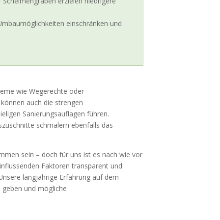
r Schelmengraben erzielen niedrigere
 Umbaumöglichkeiten einschränken und
leme wie Wegerechte oder
n können auch die strengen
eligen Sanierungsauflagen führen.
zuschnitte schmälern ebenfalls das
en sein – doch für uns ist es nach wie vor
eeinflussenden Faktoren transparent und
 Unsere langjährige Erfahrung auf dem
zu geben und mögliche