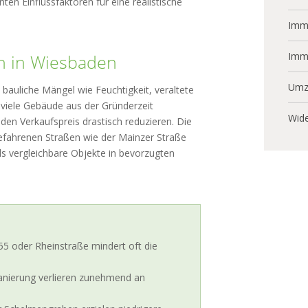
nten Einflussfaktoren für eine realistische
Immo
Imm
n in Wiesbaden
Umz
bauliche Mängel wie Feuchtigkeit, veraltete
iele Gebäude aus der Gründerzeit
Wide
en Verkaufspreis drastisch reduzieren. Die
 befahrenen Straßen wie der Mainzer Straße
 als vergleichbare Objekte in bevorzugten
 oder Rheinstraße mindert oft die
anierung verlieren zunehmend an