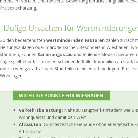
bereits im Vorfeld. Eine fundierte Bewertung berücksichtigt alle releva
Preiseinschätzung.
Häufige Ursachen für Wertminderunge
Zu den bedeutendsten
wertmindernden Faktoren
zählen zunächst 
Heizungsanlagen oder marode Dächer. Besonders in Wiesbaden, wo v
stammen, können
Sanierungsstau
und fehlende Modernisierungen d
Lage spielt ebenfalls eine entscheidende Rolle: Immobilien an stark
oder in weniger attraktiven Stadtteilen erzielen oft niedrigere Preise
Wohnlagen.
WICHTIGE PUNKTE FÜR WIESBADEN
Verkehrsbelastung:
Nähe zu Hauptverkehrsadern wie B455
Wohnqualität und damit den Wert
Altbauten:
Gründerzeitliche Gebäude ohne energetische S
Attraktivität