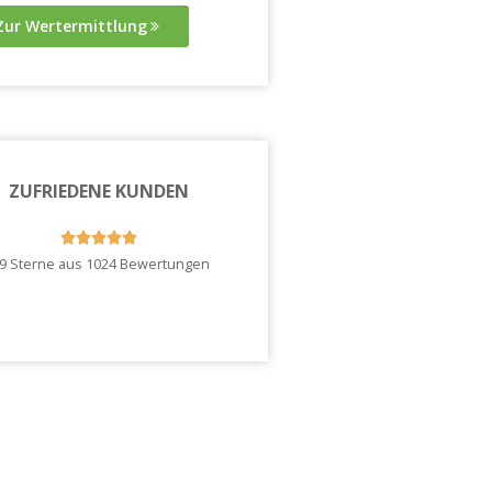
Zur Wertermittlung
ZUFRIEDENE KUNDEN





.9 Sterne aus 1024 Bewertungen
Zu unseren Kundenstimmen