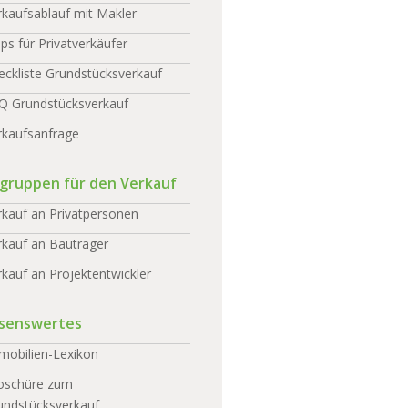
rkaufsablauf mit Makler
pps für Privatverkäufer
eckliste Grundstücksverkauf
Q Grundstücksverkauf
rkaufsanfrage
lgruppen für den Verkauf
rkauf an Privatpersonen
rkauf an Bauträger
rkauf an Projektentwickler
senswertes
mobilien-Lexikon
oschüre zum
undstücksverkauf