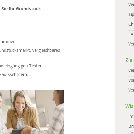
Ve
 Sie Ihr Grundstück
Ti
Ch
FA
usammen.
Ve
rundstücksmarkt, vergleichbares
Zie
nd eingängigen Texten.
Ve
kaufsschildern.
Ve
Ve
Wis
Im
Br
Gr