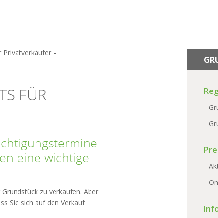
r Privatverkäufer –
GR
TS FÜR
Reg
Gr
Gr
sichtigungstermine
Pre
len eine wichtige
Ak
On
r Grundstück zu verkaufen. Aber
dass Sie sich auf den Verkauf
Inf