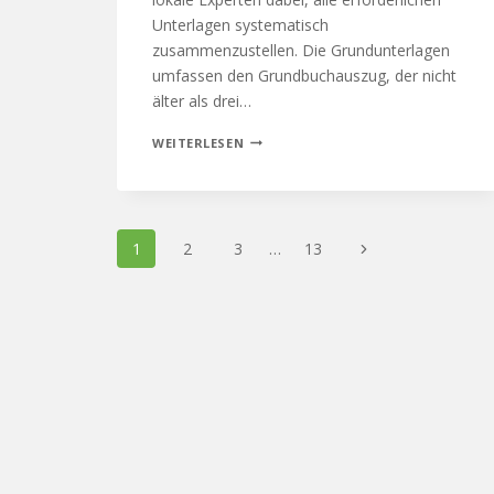
Unterlagen systematisch
zusammenzustellen. Die Grundunterlagen
umfassen den Grundbuchauszug, der nicht
älter als drei…
WEITERLESEN
1
2
3
…
13
designed by wavepoint