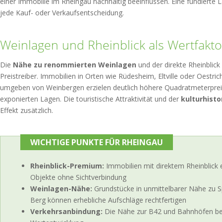
einer Immobilie im Rheingau nachhaltig beeinflussen. Eine fundierte 
jede Kauf- oder Verkaufsentscheidung.
Weinlagen und Rheinblick als Wertfakt
Die
Nähe zu renommierten Weinlagen
und der direkte Rheinblick
Preistreiber. Immobilien in Orten wie Rüdesheim, Eltville oder Oestric
umgeben von Weinbergen erzielen deutlich höhere Quadratmeterpreis
exponierten Lagen. Die touristische Attraktivität und der
kulturhisto
Effekt zusätzlich.
WICHTIGE PUNKTE FÜR RHEINGAU
Rheinblick-Premium:
Immobilien mit direktem Rheinblick 
Objekte ohne Sichtverbindung
Weinlagen-Nähe:
Grundstücke in unmittelbarer Nähe zu 
Berg können erhebliche Aufschläge rechtfertigen
Verkehrsanbindung:
Die Nähe zur B42 und Bahnhöfen bee