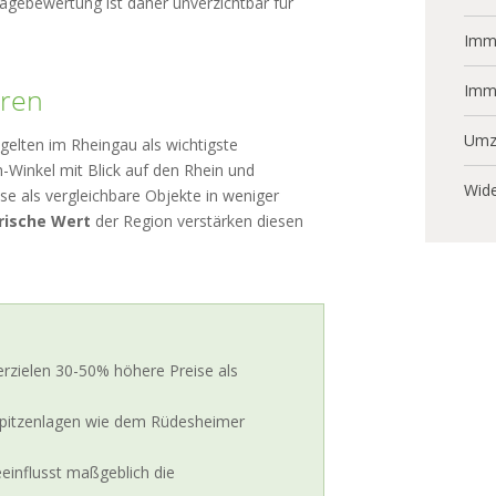
Lagebewertung ist daher unverzichtbar für
Immo
Imm
oren
Umz
 gelten im Rheingau als wichtigste
h-Winkel mit Blick auf den Rhein und
Wide
e als vergleichbare Objekte in weniger
rische Wert
der Region verstärken diesen
erzielen 30-50% höhere Preise als
Spitzenlagen wie dem Rüdesheimer
influsst maßgeblich die