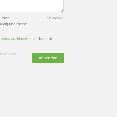
e mich
* Pflichtfelder
-Mail) und meine
tenschutzhinweise
zur Kenntnis
ht an Dritte
Absenden
n
KI-Nutzung
Cookie-Verwaltung