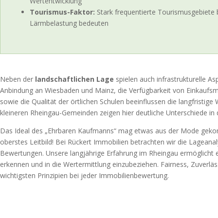
Wertentwicklung
Tourismus-Faktor:
Stark frequentierte Tourismusgebiete 
Lärmbelastung bedeuten
Neben der
landschaftlichen Lage
spielen auch infrastrukturelle As
Anbindung an Wiesbaden und Mainz, die Verfügbarkeit von Einkaufsm
sowie die Qualität der örtlichen Schulen beeinflussen die langfristig
kleineren Rheingau-Gemeinden zeigen hier deutliche Unterschiede in 
Das Ideal des „Ehrbaren Kaufmanns“ mag etwas aus der Mode gekomm
oberstes Leitbild! Bei Rückert Immobilien betrachten wir die Lageanal
Bewertungen. Unsere langjährige Erfahrung im Rheingau ermöglicht e
erkennen und in die Wertermittlung einzubeziehen. Fairness, Zuverläss
wichtigsten Prinzipien bei jeder Immobilienbewertung.