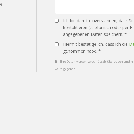
29
Ich bin damit einverstanden, dass Si
kontaktieren (telefonisch oder per E
angegebenen Daten speichern. *
Hiermit bestätige ich, dass ich die
Da
genommen habe. *
Ihre Daten werden verschlüsselt übertragen und nic
weitergegeben.
Datenschutz
Impressum
Vertrag widerrufe