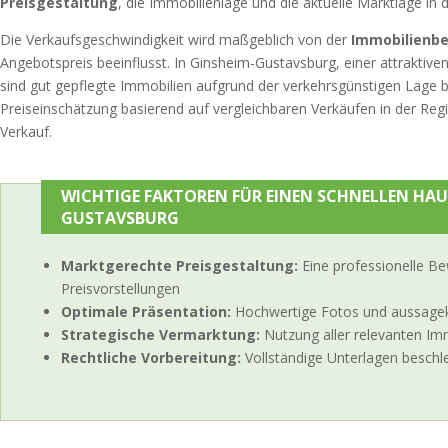
Preisgestaltung
, die Immobilienlage und die aktuelle Marktlage in
Die Verkaufsgeschwindigkeit wird maßgeblich von der
Immobilienb
Angebotspreis beeinflusst. In Ginsheim-Gustavsburg, einer attraktiv
sind gut gepflegte Immobilien aufgrund der verkehrsgünstigen Lage be
Preiseinschätzung basierend auf vergleichbaren Verkäufen in der Regio
Verkauf.
WICHTIGE FAKTOREN FÜR EINEN SCHNELLEN HAU
GUSTAVSBURG
Marktgerechte Preisgestaltung:
Eine professionelle B
Preisvorstellungen
Optimale Präsentation:
Hochwertige Fotos und aussagekr
Strategische Vermarktung:
Nutzung aller relevanten Im
Rechtliche Vorbereitung:
Vollständige Unterlagen beschl