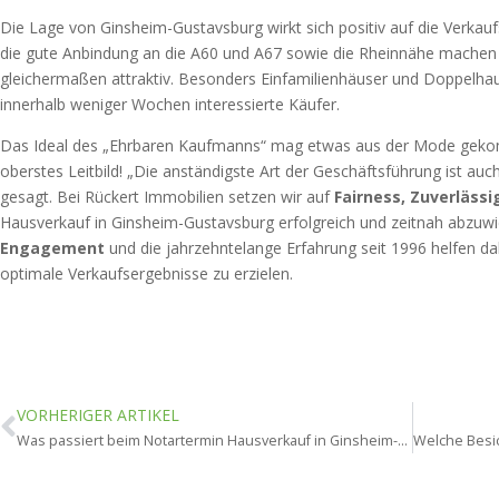
Die Lage von Ginsheim-Gustavsburg wirkt sich positiv auf die Verkau
die gute Anbindung an die A60 und A67 sowie die Rheinnähe machen 
gleichermaßen attraktiv. Besonders Einfamilienhäuser und Doppelhau
innerhalb weniger Wochen interessierte Käufer.
Das Ideal des „Ehrbaren Kaufmanns“ mag etwas aus der Mode gekomm
oberstes Leitbild! „Die anständigste Art der Geschäftsführung ist au
gesagt. Bei Rückert Immobilien setzen wir auf
Fairness, Zuverlässi
Hausverkauf in Ginsheim-Gustavsburg erfolgreich und zeitnah abzuwi
Engagement
und die jahrzehntelange Erfahrung seit 1996 helfen d
optimale Verkaufsergebnisse zu erzielen.
VORHERIGER ARTIKEL
Was passiert beim Notartermin Hausverkauf in Ginsheim-Gustavsburg?