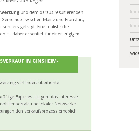
 der Rhein-Main-Region.
Immo
ewertung
und dem daraus resultierenden
en Gemeinde zwischen Mainz und Frankfurt,
Imm
sonders gefragt. Eine realistische
n ist daher essentiell für einen zügigen
Umz
Wide
SVERKAUF IN GINSHEIM-
ewertung verhindert überhöhte
äftige Exposés steigern das Interesse
mobilienportale und lokaler Netzwerke
eunigen den Verkaufsprozess erheblich