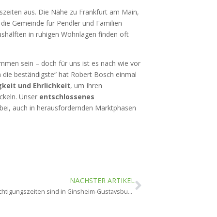
fszeiten aus. Die Nähe zu Frankfurt am Main,
die Gemeinde für Pendler und Familien
shälften in ruhigen Wohnlagen finden oft
en sein – doch für uns ist es nach wie vor
ch die beständigste“ hat Robert Bosch einmal
gkeit und Ehrlichkeit
, um Ihren
ckeln. Unser
entschlossenes
abei, auch in herausfordernden Marktphasen
NÄCHSTER ARTIKEL
Welche Besichtigungszeiten sind in Ginsheim-Gustavsburg optimal?