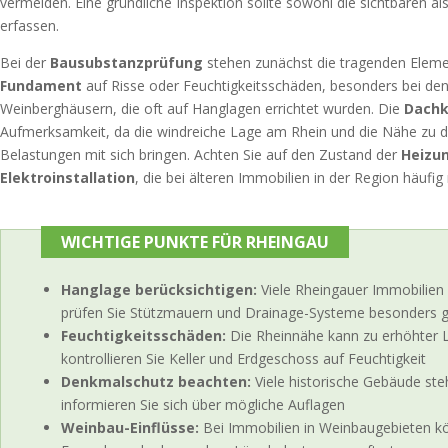
vermeiden. Eine gründliche Inspektion sollte sowohl die sichtbaren a
erfassen.
Bei der
Bausubstanzprüfung
stehen zunächst die tragenden Eleme
Fundament
auf Risse oder Feuchtigkeitsschäden, besonders bei de
Weinberghäusern, die oft auf Hanglagen errichtet wurden. Die
Dachk
Aufmerksamkeit, da die windreiche Lage am Rhein und die Nähe zu
Belastungen mit sich bringen. Achten Sie auf den Zustand der
Heizu
Elektroinstallation
, die bei älteren Immobilien in der Region häuf
WICHTIGE PUNKTE FÜR RHEINGAU
Hanglage berücksichtigen:
Viele Rheingauer Immobilien 
prüfen Sie Stützmauern und Drainage-Systeme besonders g
Feuchtigkeitsschäden:
Die Rheinnähe kann zu erhöhter Lu
kontrollieren Sie Keller und Erdgeschoss auf Feuchtigkeit
Denkmalschutz beachten:
Viele historische Gebäude st
informieren Sie sich über mögliche Auflagen
Weinbau-Einflüsse:
Bei Immobilien in Weinbaugebieten k