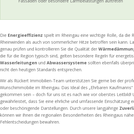
Fassaden oder besondere Lärmbelastungen auftreten
Die
Energieeffizienz
spielt im Rheingau eine wichtige Rolle, da die
Rheinwinden als auch von sommerlicher Hitze betroffen sein kann. L
genau prüfen und kontrollieren Sie die Qualität der
Wärmedämmun
die für die Region typisch sind, gelten besondere Regeln für energeti
Wasserleitungen
und
Abwassersysteme
sollten ebenfalls überpr
nicht den heutigen Standards entsprechen.
Wir als Rückert Immobilien-Team unterstützen Sie gerne bei der pro
Wunschimmobilie im Rheingau. Das Ideal des „Ehrbaren Kaufmanns
gekommen sein – doch für uns ist es nach wie vor oberstes Leitbild!
gewährleistet, dass Sie eine ehrliche und umfassende Einschätzung e
oder beschönigende Darstellungen. Durch unsere langjährige
Zuverl
können wir Ihnen die regionalen Besonderheiten des Rheingaus näher 
Fehlentscheidungen bewahren.