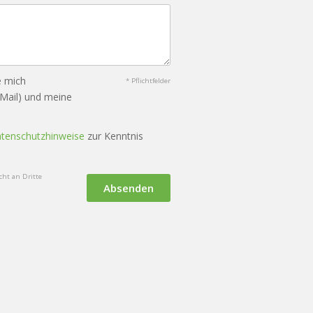
e mich
* Pflichtfelder
-Mail) und meine
tenschutzhinweise
zur Kenntnis
ht an Dritte
Absenden