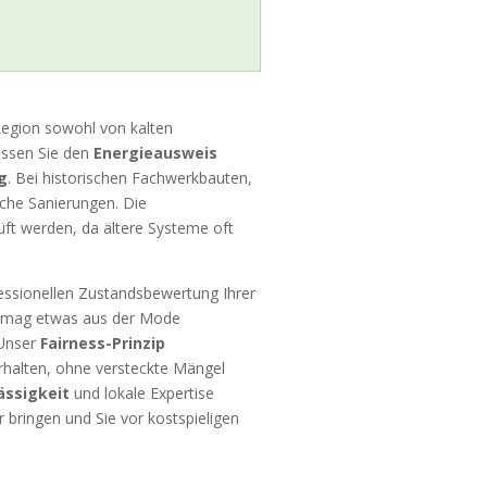
 Region sowohl von kalten
assen Sie den
Energieausweis
g
. Bei historischen Fachwerkbauten,
sche Sanierungen. Die
üft werden, da ältere Systeme oft
fessionellen Zustandsbewertung Ihrer
“ mag etwas aus der Mode
 Unser
Fairness-Prinzip
rhalten, ohne versteckte Mängel
ässigkeit
und lokale Expertise
bringen und Sie vor kostspieligen