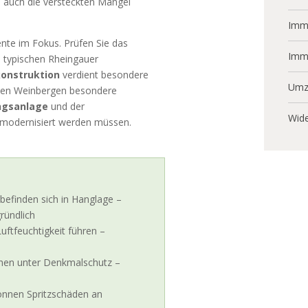
ls auch die versteckten Mängel
Immo
nte im Fokus. Prüfen Sie das
Imm
n typischen Rheingauer
onstruktion
verdient besondere
Umz
 den Weinbergen besondere
ngsanlage
und der
Wide
ig modernisiert werden müssen.
befinden sich in Hanglage –
ründlich
ftfeuchtigkeit führen –
ehen unter Denkmalschutz –
önnen Spritzschäden an