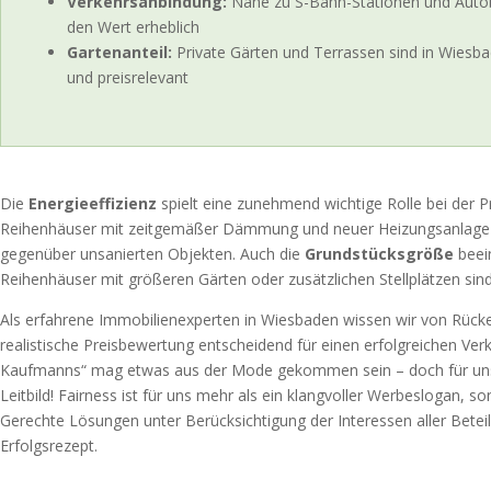
Verkehrsanbindung:
Nähe zu S-Bahn-Stationen und Autob
den Wert erheblich
Gartenanteil:
Private Gärten und Terrassen sind in Wiesb
und preisrelevant
Die
Energieeffizienz
spielt eine zunehmend wichtige Rolle bei der P
Reihenhäuser mit zeitgemäßer Dämmung und neuer Heizungsanlage e
gegenüber unsanierten Objekten. Auch die
Grundstücksgröße
beein
Reihenhäuser mit größeren Gärten oder zusätzlichen Stellplätzen sin
Als erfahrene Immobilienexperten in Wiesbaden wissen wir von Rücke
realistische Preisbewertung entscheidend für einen erfolgreichen Verk
Kaufmanns“ mag etwas aus der Mode gekommen sein – doch für uns 
Leitbild! Fairness ist für uns mehr als ein klangvoller Werbeslogan, s
Gerechte Lösungen unter Berücksichtigung der Interessen aller Beteili
Erfolgsrezept.