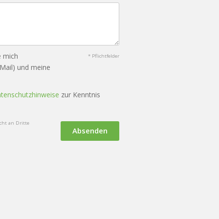
e mich
* Pflichtfelder
-Mail) und meine
tenschutzhinweise
zur Kenntnis
ht an Dritte
Absenden