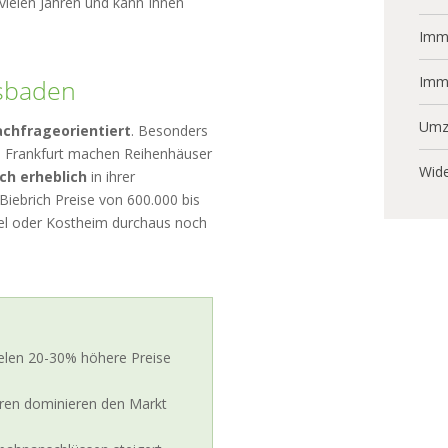
vielen Jahren und kann Ihnen
Immo
Imm
esbaden
Umz
achfrageorientiert
. Besonders
h Frankfurt machen Reihenhäuser
Wide
ch erheblich
in ihrer
Biebrich Preise von 600.000 bis
stel oder Kostheim durchaus noch
ielen 20-30% höhere Preise
ren dominieren den Markt