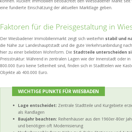
können. Rückert Immobilien beobachtet den Wiesbadener Markt seit 
eine fundierte Einschätzung der aktuellen Marktlage geben.
Faktoren für die Preisgestaltung in Wi
Der Wiesbadener Immobilienmarkt zeigt sich weiterhin
stabil und n
die Nähe zur Landeshauptstadt und die gute Verkehrsanbindung nac
hier zu einer beliebten Wohnform. Die
Stadtteile unterscheiden si
Preisstruktur: Während in zentralen Lagen wie der Innenstadt oder in 
800.000 Euro keine Seltenheit sind, finden sich in Stadtteilen wie Ka
Objekte ab 400.000 Euro.
WICHTIGE PUNKTE FÜR WIESBADEN
Lage entscheidet:
Zentrale Stadtteile und Kurgebiete erz
als Randlagen
Baujahr beachten:
Reihenhäuser aus den 1960er-80er Jah
und benötigen oft Modernisierung