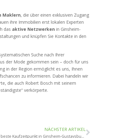
n Maklern
, die über einen exklusiven Zugang
uen ihre Immobilien erst lokalen Experten
ch das
aktive Netzwerken
in Ginsheim-
staltungen und knüpfen Sie Kontakte in den
 systematischen Suche nach Ihrer
aus der Mode gekommen sein – doch für uns
ung in der Region ermöglicht es uns, Ihnen
schancen zu informieren. Dabei handeln wir
Werte, die auch Robert Bosch mit seinem
ständigste“ verkörperte.
NÄCHSTER ARTIKEL
Wann ist der beste Kaufzeitpunkt in Ginsheim-Gustavsburg?