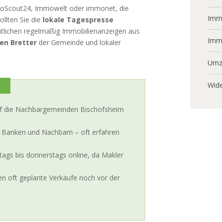
Scout24, Immowelt oder immonet, die
Immo
ollten Sie die
lokale Tagespresse
ntlichen regelmäßig Immobilienanzeigen aus
Imm
en Bretter
der Gemeinde und lokaler
Umz
G
Wide
auf die Nachbargemeinden Bischofsheim
 Banken und Nachbarn – oft erfahren
ags bis donnerstags online, da Makler
n oft geplante Verkäufe noch vor der