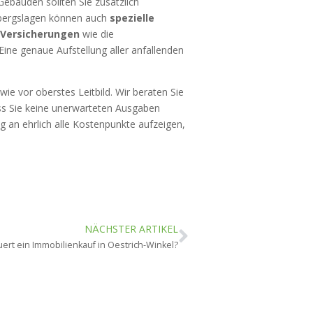
ebäuden sollten Sie zusätzlich
nbergslagen können auch
spezielle
 Versicherungen
wie die
ine genaue Aufstellung aller anfallenden
ie vor oberstes Leitbild. Wir beraten Sie
ss Sie keine unerwarteten Ausgaben
g an ehrlich alle Kostenpunkte aufzeigen,
NÄCHSTER ARTIKEL
ert ein Immobilienkauf in Oestrich-Winkel?