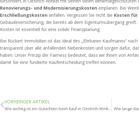
Besonders in Oestrich-Winkel mit seinen vielen denkmalgeschützten G
Renovierungs- und Modernisierungskosten
einplanen. Bei Wei
Erschließungskosten
anfallen. Vergessen Sie nicht die
Kosten für
Gebäudeversicherung, die bereits ab dem Eigentumsübergang greift. E
Kosten ist essentiell für eine solide Finanzplanung.
Bei Rückert Immobilien ist das Ideal des „Ehrbaren Kaufmanns“ nach w
transparent über alle anfallenden Nebenkosten und sorgen dafür, da
haben. Unser Prinzip der Fairness bedeutet, dass wir Ihnen von Anfan
damit Sie eine fundierte Kaufentscheidung treffen können.
VORHERIGER ARTIKEL
Wie wichtig ist ein Gutachten beim Kauf in Oestrich-Winkel?
Wie lange dau