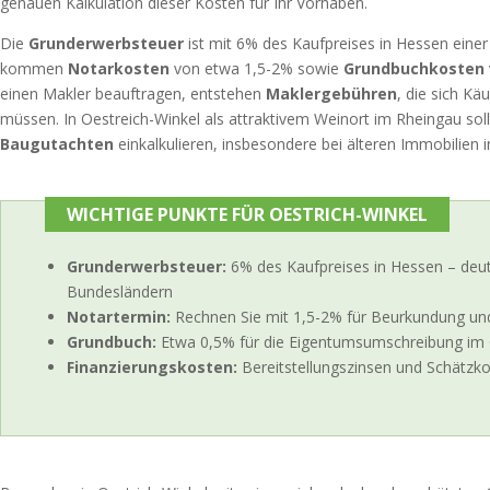
genauen Kalkulation dieser Kosten für Ihr Vorhaben.
Die
Grunderwerbsteuer
ist mit 6% des Kaufpreises in Hessen eine
kommen
Notarkosten
von etwa 1,5-2% sowie
Grundbuchkosten
einen Makler beauftragen, entstehen
Maklergebühren
, die sich Kä
müssen. In Oestreich-Winkel als attraktivem Weinort im Rheingau soll
Baugutachten
einkalkulieren, insbesondere bei älteren Immobilien in
WICHTIGE PUNKTE FÜR OESTRICH-WINKEL
Grunderwerbsteuer:
6% des Kaufpreises in Hessen – deutl
Bundesländern
Notartermin:
Rechnen Sie mit 1,5-2% für Beurkundung un
Grundbuch:
Etwa 0,5% für die Eigentumsumschreibung im
Finanzierungskosten:
Bereitstellungszinsen und Schätzko