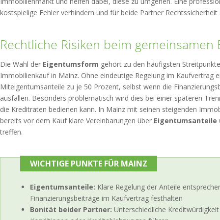
Immobilienmarkt und helfen dabei, diese zu umgehen. Eine professio
kostspielige Fehler verhindern und für beide Partner Rechtssicherheit 
Rechtliche Risiken beim gemeinsamen
Die Wahl der
Eigentumsform
gehört zu den häufigsten Streitpunk
Immobilienkauf in Mainz. Ohne eindeutige Regelung im Kaufvertrag 
Miteigentumsanteile zu je 50 Prozent, selbst wenn die Finanzierungsb
ausfallen. Besonders problematisch wird dies bei einer späteren Tre
die Kreditraten bedienen kann. In Mainz mit seinen steigenden Immob
bereits vor dem Kauf klare Vereinbarungen über
Eigentumsanteile 
treffen.
WICHTIGE PUNKTE FÜR MAINZ
Eigentumsanteile:
Klare Regelung der Anteile entsprechen
Finanzierungsbeiträge im Kaufvertrag festhalten
Bonität beider Partner:
Unterschiedliche Kreditwürdigkei