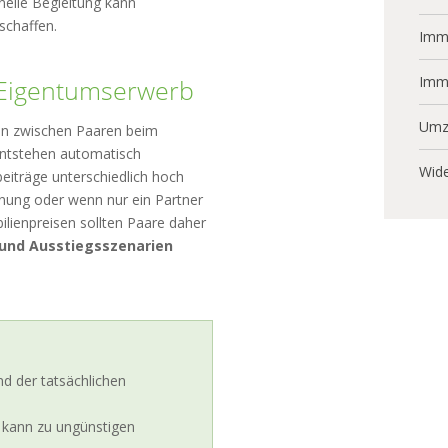
nelle Begleitung kann
schaffen.
Immo
Imm
 Eigentumserwerb
Umz
ten zwischen Paaren beim
entstehen automatisch
Wide
eiträge unterschiedlich hoch
nnung oder wenn nur ein Partner
ilienpreisen sollten Paare daher
und Ausstiegsszenarien
d der tatsächlichen
t kann zu ungünstigen