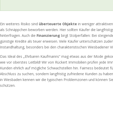
Ein weiteres Risiko sind
überteuerte Objekte
in weniger attraktiven
als Schnäppchen beworben werden. Hier sollten Käufer die langfristig
hinterfragen. Auch die
Finanzierung
birgt Stolperfallen: Bei steigen
günstige Kredite als teuer erweisen. Viele Käufer unterschätzen zude
Instandhaltung, besonders bei den charakteristischen Wiesbadener Vil
Das Ideal des „Ehrbaren Kaufmanns“ mag etwas aus der Mode gekom
wie vor oberstes Leitbild! Wir von Rückert Immobilien prüfen jede Im
Kunden ehrlich auf mögliche Schwachstellen hin. Fairness bedeutet fü
Abschluss zu suchen, sondern langfristig zufriedene Kunden zu haben
in Wiesbaden kennen wir die typischen Problemzonen und können Si
schützen.