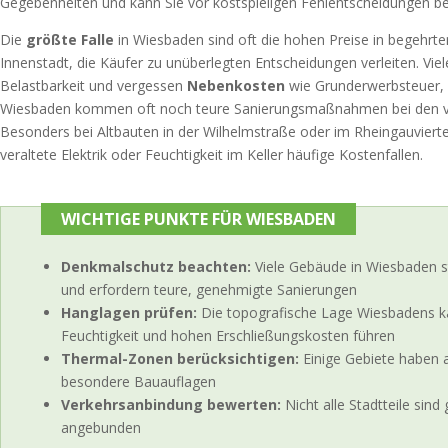
Gegebenheiten und kann Sie vor kostspieligen Fehlentscheidungen b
Die
größte Falle
in Wiesbaden sind oft die hohen Preise in begehrt
Innenstadt, die Käufer zu unüberlegten Entscheidungen verleiten. Viele
Belastbarkeit und vergessen
Nebenkosten
wie Grunderwerbsteuer, 
Wiesbaden kommen oft noch teure Sanierungsmaßnahmen bei den vie
Besonders bei Altbauten in der Wilhelmstraße oder im Rheingauvierte
veraltete Elektrik oder Feuchtigkeit im Keller häufige Kostenfallen.
WICHTIGE PUNKTE FÜR WIESBADEN
Denkmalschutz beachten:
Viele Gebäude in Wiesbaden 
und erfordern teure, genehmigte Sanierungen
Hanglagen prüfen:
Die topografische Lage Wiesbadens k
Feuchtigkeit und hohen Erschließungskosten führen
Thermal-Zonen berücksichtigen:
Einige Gebiete haben 
besondere Bauauflagen
Verkehrsanbindung bewerten:
Nicht alle Stadtteile sin
angebunden