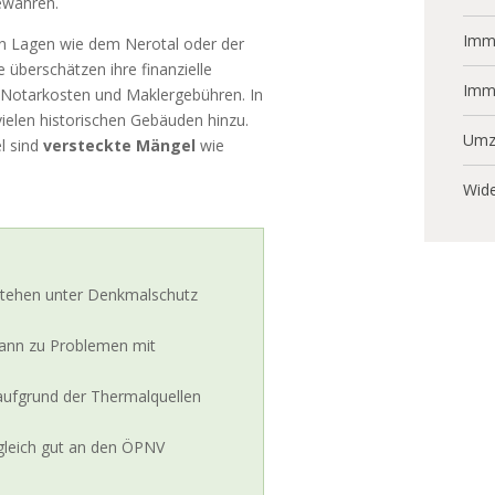
ewahren.
Immo
en Lagen wie dem Nerotal oder der
 überschätzen ihre finanzielle
Imm
Notarkosten und Maklergebühren. In
len historischen Gebäuden hinzu.
Umz
l sind
versteckte Mängel
wie
Wide
stehen unter Denkmalschutz
ann zu Problemen mit
aufgrund der Thermalquellen
d gleich gut an den ÖPNV