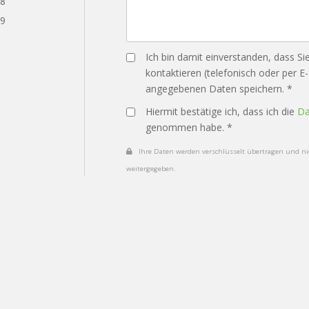
28
29
Ich bin damit einverstanden, dass Si
kontaktieren (telefonisch oder per E
angegebenen Daten speichern. *
Hiermit bestätige ich, dass ich die
Da
genommen habe. *
Ihre Daten werden verschlüsselt übertragen und nic
weitergegeben.
Datenschutz
Impressum
Vertrag widerrufe