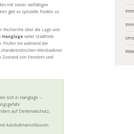
n mit seiner vielfältigen
Immo
en gibt es spezielle Punkte zu
Imm
er Recherche über die Lage und
ie
Hanglage
vieler Stadtteile
Umz
n. Prüfen Sie während der
n charakteristischen Wiesbadener
Wide
den Zustand von Fenstern und
en sich in Hanglage –
ungsgefahr
nders auf Denkmalschutz,
und Autobahnanschlüssen