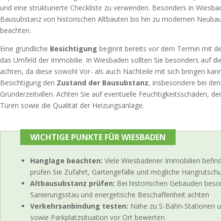
und eine strukturierte Checkliste zu verwenden. Besonders in Wiesbade
Bausubstanz von historischen Altbauten bis hin zu modernen Neubaut
beachten.
Eine gründliche
Besichtigung
beginnt bereits vor dem Termin mit d
das Umfeld der Immobilie. In Wiesbaden sollten Sie besonders auf d
achten, da diese sowohl Vor- als auch Nachteile mit sich bringen kan
Besichtigung den
Zustand der Bausubstanz
, insbesondere bei de
Gründerzeitvillen. Achten Sie auf eventuelle Feuchtigkeitsschäden, 
Türen sowie die Qualität der Heizungsanlage.
WICHTIGE PUNKTE FÜR WIESBADEN
Hanglage beachten:
Viele Wiesbadener Immobilien befind
prüfen Sie Zufahrt, Gartengefälle und mögliche Hangrutsch
Altbausubstanz prüfen:
Bei historischen Gebäuden beso
Sanierungsstau und energetische Beschaffenheit achten
Verkehrsanbindung testen:
Nähe zu S-Bahn-Stationen 
sowie Parkplatzsituation vor Ort bewerten