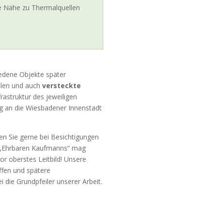
e Nähe zu Thermalquellen
iedene Objekte später
ellen und auch
versteckte
rastruktur des jeweiligen
ng an die Wiesbadener Innenstadt
en Sie gerne bei Besichtigungen
es „Ehrbaren Kaufmanns“ mag
r oberstes Leitbild! Unsere
effen und spätere
 die Grundpfeiler unserer Arbeit.