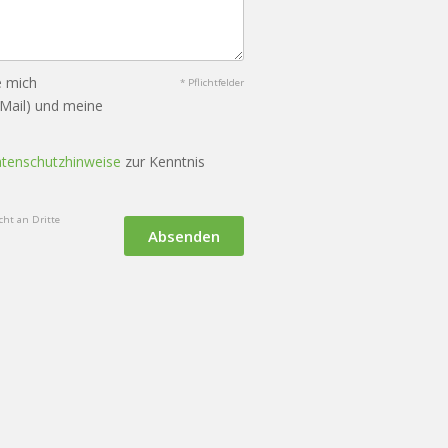
e mich
* Pflichtfelder
-Mail) und meine
tenschutzhinweise
zur Kenntnis
ht an Dritte
Absenden
n
KI-Nutzung
Cookie-Verwaltung