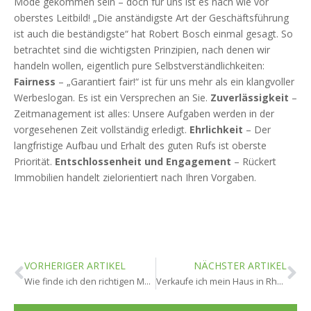
Mode gekommen sein – doch für uns ist es nach wie vor
oberstes Leitbild! „Die anständigste Art der Geschäftsführung
ist auch die beständigste“ hat Robert Bosch einmal gesagt. So
betrachtet sind die wichtigsten Prinzipien, nach denen wir
handeln wollen, eigentlich pure Selbstverständlichkeiten:
Fairness
– „Garantiert fair!“ ist für uns mehr als ein klangvoller
Werbeslogan. Es ist ein Versprechen an Sie.
Zuverlässigkeit
–
Zeitmanagement ist alles: Unsere Aufgaben werden in der
vorgesehenen Zeit vollständig erledigt.
Ehrlichkeit
– Der
langfristige Aufbau und Erhalt des guten Rufs ist oberste
Priorität.
Entschlossenheit und Engagement
– Rückert
Immobilien handelt zielorientiert nach Ihren Vorgaben.
VORHERIGER ARTIKEL
NÄCHSTER ARTIKEL
Wie finde ich den richtigen Makler in Rheingau?
Verkaufe ich mein Haus in Rheingau besser privat oder über Makler?