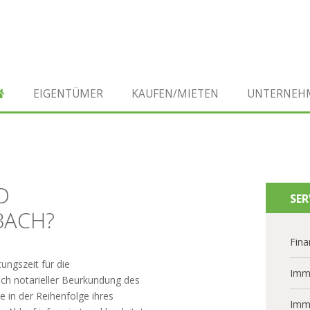
EIGENTÜMER
KAUFEN/MIETEN
UNTERNEH
D
SER
BACH?
Fina
ungszeit für die
Imm
h notarieller Beurkundung des
 in der Reihenfolge ihres
Imm