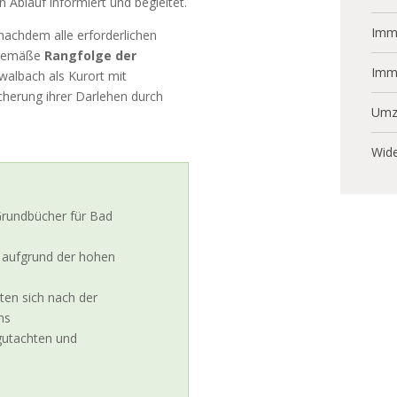
Ablauf informiert und begleitet.
Immo
achdem alle erforderlichen
gsgemäße
Rangfolge der
Imm
hwalbach als Kurort mit
cherung ihrer Darlehen durch
Umz
Wide
Grundbücher für Bad
 aufgrund der hohen
en sich nach der
ns
gutachten und