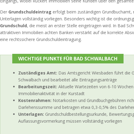
Eingangs, wobei Rückert Immobilien seine Kunden über den gesamten 
Der
Grundschuldeintrag
erfolgt beim zuständigen Grundbuchamt, n
Unterlagen vollständig vorliegen. Besonders wichtig ist die ordnun
Grundschuld
, die meist an erster Stelle eingetragen wird. In Bad Sc
attraktiven Immobilien achten Banken verstärkt auf die korrekte Absi
eine rechtssichere Grundschuldeintragung.
WICHTIGE PUNKTE FÜR BAD SCHWALBACH
Zuständiges Amt:
Das Amtsgericht Wiesbaden führt die 
Schwalbach und bearbeitet alle Eintragungsanträge
Bearbeitungszeit:
Aktuelle Wartezeiten von 6-10 Wochen
Immobilienaktivität in der Kurstadt
Kostenrahmen:
Notarkosten und Grundbuchgebühren richt
Darlehenssumme und betragen etwa 0,3-0,5% des Darlehe
Unterlagen:
Grundschuldbestellungsurkunde, Bewertungs
Auflassungsvormerkung müssen vollständig vorliegen