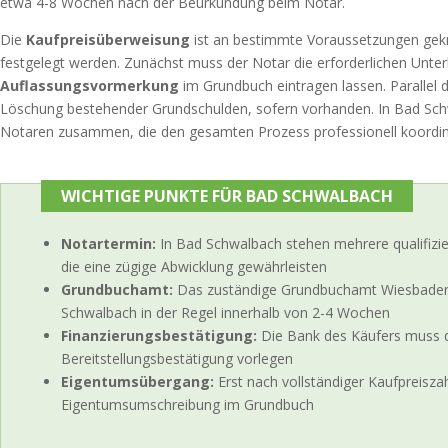
etwa 4-8 Wochen nach der Beurkundung beim Notar.
Die
Kaufpreisüberweisung
ist an bestimmte Voraussetzungen geknüp
festgelegt werden. Zunächst muss der Notar die erforderlichen Unter
Auflassungsvormerkung
im Grundbuch eintragen lassen. Parallel 
Löschung bestehender Grundschulden, sofern vorhanden. In Bad Schw
Notaren zusammen, die den gesamten Prozess professionell koordin
WICHTIGE PUNKTE FÜR BAD SCHWALBACH
Notartermin:
In Bad Schwalbach stehen mehrere qualifizie
die eine zügige Abwicklung gewährleisten
Grundbuchamt:
Das zuständige Grundbuchamt Wiesbaden 
Schwalbach in der Regel innerhalb von 2-4 Wochen
Finanzierungsbestätigung:
Die Bank des Käufers muss di
Bereitstellungsbestätigung vorlegen
Eigentumsübergang:
Erst nach vollständiger Kaufpreiszah
Eigentumsumschreibung im Grundbuch