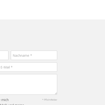
e mich
* Pflichtfelder