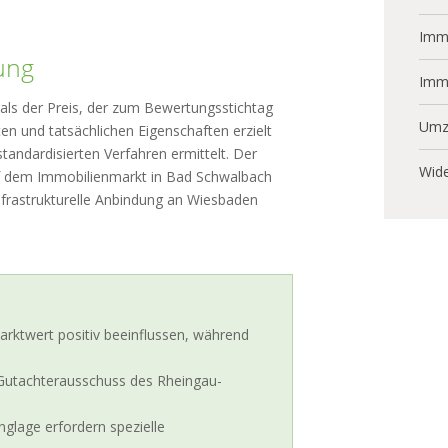
Immo
ung
Imm
 als der Preis, der zum Bewertungsstichtag
Umz
n und tatsächlichen Eigenschaften erzielt
tandardisierten Verfahren ermittelt. Der
Wide
uf dem Immobilienmarkt in Bad Schwalbach
nfrastrukturelle Anbindung an Wiesbaden
rktwert positiv beeinflussen, während
r Gutachterausschuss des Rheingau-
glage erfordern spezielle