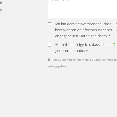
28
29
Ich bin damit einverstanden, dass Si
kontaktieren (telefonisch oder per E
angegebenen Daten speichern. *
Hiermit bestätige ich, dass ich die
Da
genommen habe. *
Ihre Daten werden verschlüsselt übertragen und nic
weitergegeben.
Datenschutz
Impressum
Vertrag widerruf