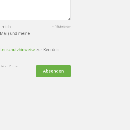
e mich
* Pflichtfelder
-Mail) und meine
tenschutzhinweise
zur Kenntnis
ht an Dritte
Absenden
en
KI-Nutzung
Cookie-Verwaltung