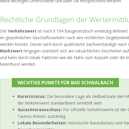
diese wichtigen Unterschiede und kann Sie entsprechend beraten.
Rechtliche Grundlagen der Wertermittl
Der
Verkehrswert
ist nach § 194 Baugesetzbuch eindeutig definiert
im gewöhnlichen Geschäftsverkehr nach den rechtlichen Gegebenheite
werden könnte. Dieser wird durch qualifizierte Sachverständige nach s
Marktwert
hingegen orientiert sich am tatsächlichen Geschehen a
und kann durch lokale Faktoren wie die Nähe zum Kurpark oder die i
beeinflusst werden.
WICHTIGE PUNKTE FÜR BAD SCHWALBACH
Kurortstatus:
Die besondere Lage als Heilbad kann den Ma
der Verkehrswert standardisiert ermittelt wird
Gutachterausschuss:
Für offizielle Verkehrswerte ist de
Taunus-Kreises zuständig
Lokale Besonderheiten:
Historische Bausubstanz und Han