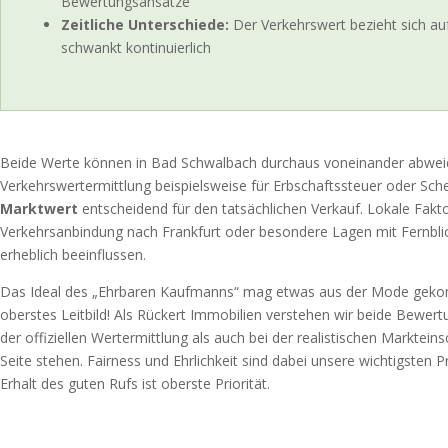
Bewertungsansätze
Zeitliche Unterschiede:
Der Verkehrswert bezieht sich auf
schwankt kontinuierlich
Beide Werte können in Bad Schwalbach durchaus voneinander abweich
Verkehrswertermittlung beispielsweise für Erbschaftssteuer oder Sche
Marktwert
entscheidend für den tatsächlichen Verkauf. Lokale Faktor
Verkehrsanbindung nach Frankfurt oder besondere Lagen mit Fernbli
erheblich beeinflussen.
Das Ideal des „Ehrbaren Kaufmanns“ mag etwas aus der Mode gekomm
oberstes Leitbild! Als Rückert Immobilien verstehen wir beide Bewe
der offiziellen Wertermittlung als auch bei der realistischen Markte
Seite stehen. Fairness und Ehrlichkeit sind dabei unsere wichtigsten P
Erhalt des guten Rufs ist oberste Priorität.