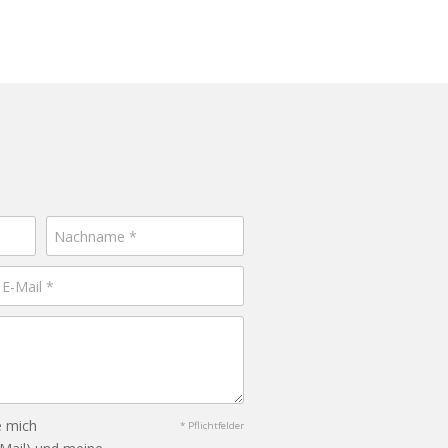
e mich
* Pflichtfelder