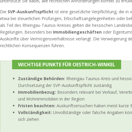
unterstützt Sie dabei, alle rechtlichen Anforderungen korrekt zu erfüll
Die
SVP-Auskunftspflicht
ist eine gesetzliche Verpflichtung, die in
etwa bei steuerlichen Prüfungen, Erbschaftsangelegenheiten oder beh
als Teil des Rheingau-Taunus-Kreises gelten die hessischen Lande
Regelungen. Besonders bei
Immobiliengeschäften
oder Eigentums
Auskünfte über Vermögensverhältnisse verlangt. Die Verweigerung d
rechtlichen Konsequenzen führen.
WICHTIGE PUNKTE FÜR OESTRICH-WINKEL
Zuständige Behörden:
Rheingau-Taunus-Kreis und hessis
Durchsetzung der SVP-Auskunftspflicht zuständig
Immobilienbezug:
Besonders relevant bei Verkauf, Verer
und Wohnimmobilien in der Region
Fristen beachten:
Auskunftsersuchen haben meist kurze 
Vollständigkeit:
Unvollständige oder falsche Angaben kö
sich ziehen