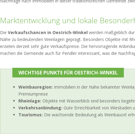
Nachfrage nach Immobilien in dieser traditionsreichen Gemeinde zwis
Marktentwicklung und lokale Besonder
Die
Verkaufschancen in Oestrich-Winkel
werden maßgeblich durc
Nähe zu bedeutenden Weinlagen geprägt. Besonders Objekte mit Rhein
erzielen derzeit sehr gute Verkaufspreise. Die hervorragende Anbin
machen die Gemeinde auch für Pendler interessant, was die Nachfrage 
WICHTIGE PUNKTE FÜR OESTRICH-WINKEL
Weinbauregion:
Immobilien in der Nähe bekannter Weinlag
Premiumpreise
Rheinlage:
Objekte mit Wasserblick sind besonders begehrt
Verkehrsanbindung:
Gute Erreichbarkeit von Wiesbaden u
Tourismus:
Die wachsende Bedeutung als Weinbauort erhöh