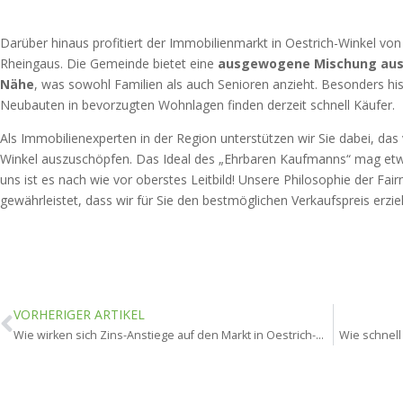
Darüber hinaus profitiert der Immobilienmarkt in Oestrich-Winkel vo
Rheingaus. Die Gemeinde bietet eine
ausgewogene Mischung aus 
Nähe
, was sowohl Familien als auch Senioren anzieht. Besonders 
Neubauten in bevorzugten Wohnlagen finden derzeit schnell Käufer.
Als Immobilienexperten in der Region unterstützen wir Sie dabei, das v
Winkel auszuschöpfen. Das Ideal des „Ehrbaren Kaufmanns“ mag et
uns ist es nach wie vor oberstes Leitbild! Unsere Philosophie der Fairn
gewährleistet, dass wir für Sie den bestmöglichen Verkaufspreis erziel
VORHERIGER ARTIKEL
Wie wirken sich Zins-Anstiege auf den Markt in Oestrich-Winkel aus?
Wie schnell