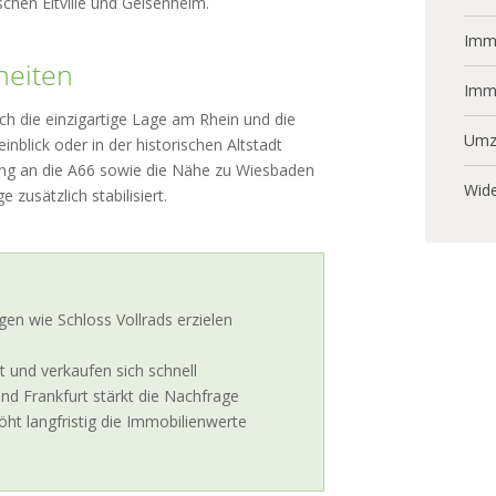
chen Eltville und Geisenheim.
Immo
heiten
Imm
h die einzigartige Lage am Rhein und die
Umz
blick oder in der historischen Altstadt
dung an die A66 sowie die Nähe zu Wiesbaden
Wide
zusätzlich stabilisiert.
en wie Schloss Vollrads erzielen
 und verkaufen sich schnell
nd Frankfurt stärkt die Nachfrage
t langfristig die Immobilienwerte