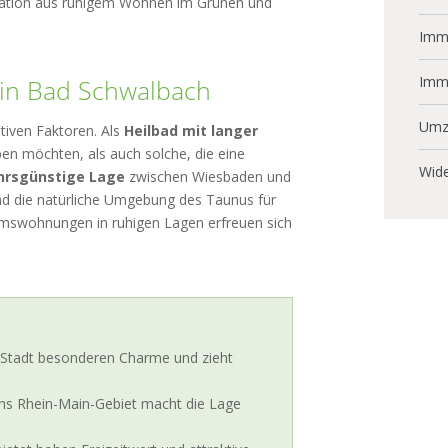
ination aus ruhigem Wohnen im Grünen und
Immo
Imm
 in Bad Schwalbach
Umz
tiven Faktoren. Als
Heilbad mit langer
ben möchten, als auch solche, die eine
Wide
hrsgünstige Lage
zwischen Wiesbaden und
nd die natürliche Umgebung des Taunus für
umswohnungen in ruhigen Lagen erfreuen sich
r Stadt besonderen Charme und zieht
ns Rhein-Main-Gebiet macht die Lage