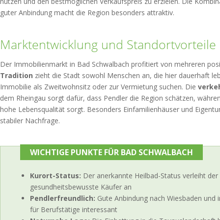
nutzen und den bestmöglichen Verkaufspreis zu erzielen. Die Komb
guter Anbindung macht die Region besonders attraktiv.
Marktentwicklung und Standortvorteile
Der Immobilienmarkt in Bad Schwalbach profitiert von mehreren posi
Tradition
zieht die Stadt sowohl Menschen an, die hier dauerhaft le
Immobilie als Zweitwohnsitz oder zur Vermietung suchen. Die
verke
dem Rheingau sorgt dafür, dass Pendler die Region schätzen, währe
hohe Lebensqualität sorgt. Besonders Einfamilienhäuser und Eigent
stabiler Nachfrage.
WICHTIGE PUNKTE FÜR BAD SCHWALBACH
Kurort-Status:
Der anerkannte Heilbad-Status verleiht de
gesundheitsbewusste Käufer an
Pendlerfreundlich:
Gute Anbindung nach Wiesbaden und i
für Berufstätige interessant