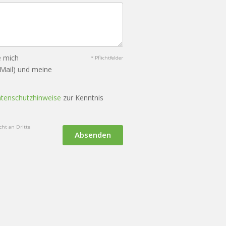
e mich
* Pflichtfelder
-Mail) und meine
tenschutzhinweise
zur Kenntnis
ht an Dritte
Absenden