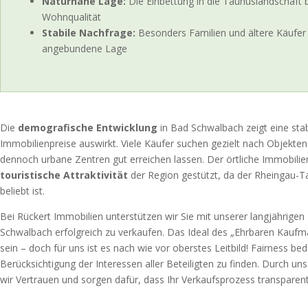
Naturnahe Lage:
Die Einbettung in die Taunuslandschaft b
Wohnqualität
Stabile Nachfrage:
Besonders Familien und ältere Käufer 
angebundene Lage
Die
demografische Entwicklung
in Bad Schwalbach zeigt eine stab
Immobilienpreise auswirkt. Viele Käufer suchen gezielt nach Objekten 
dennoch urbane Zentren gut erreichen lassen. Der örtliche Immobilien
touristische Attraktivität
der Region gestützt, da der Rheingau-T
beliebt ist.
Bei Rückert Immobilien unterstützen wir Sie mit unserer langjährigen
Schwalbach erfolgreich zu verkaufen. Das Ideal des „Ehrbaren Ka
sein – doch für uns ist es nach wie vor oberstes Leitbild! Fairness b
Berücksichtigung der Interessen aller Beteiligten zu finden. Durch uns
wir Vertrauen und sorgen dafür, dass Ihr Verkaufsprozess transparent 