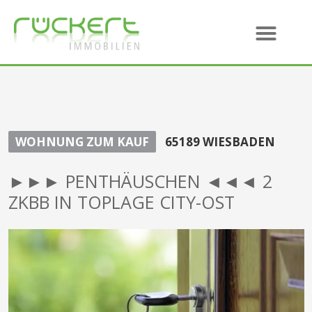
WOHNUNG ZUM KAUF
65189 WIESBADEN
►►► PENTHÄUSCHEN ◄◄◄ 2
ZKBB IN TOPLAGE CITY-OST